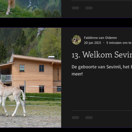
Fabiënne van Olderen
20 jun 2021
5 minuten om te
13. Welkom Sevi
De geboorte van Sevimli, het
meer!