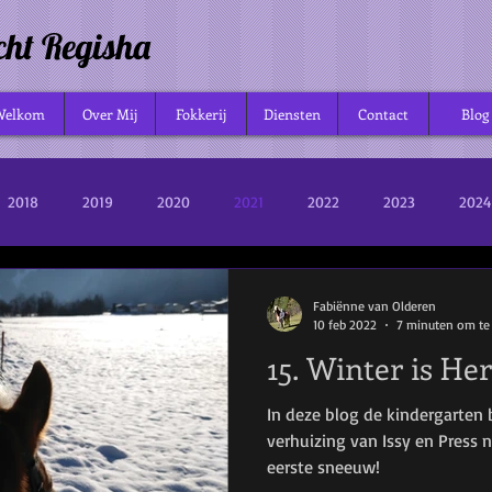
cht Regisha
Welkom
Over Mij
Fokkerij
Diensten
Contact
Blog
2018
2019
2020
2021
2022
2023
2024
Fabiënne van Olderen
10 feb 2022
7 minuten om te
15. Winter is Her
In deze blog de kindergarten b
verhuizing van Issy en Press n
eerste sneeuw!