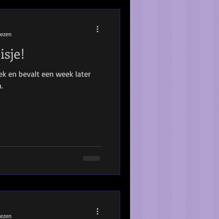
lezen
isje!
iek en bevalt een week later
.
lezen