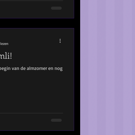
 lezen
mli!
 begin van de almzomer en nog