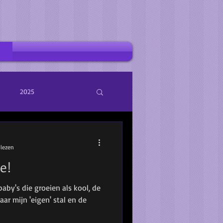
2025
 lezen
e!
aby's die groeien als kool, de
aar mijn 'eigen' stal en de