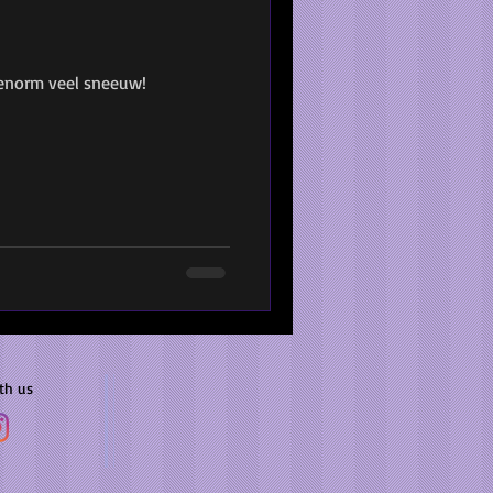
 enorm veel sneeuw!
th us