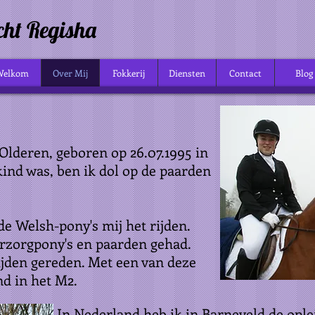
cht Regisha
Welkom
Over Mij
Fokkerij
Diensten
Contact
Blog
Olderen, geboren op 26.07.1995 in
kind was, ben ik dol op de paarden
 de Welsh-pony's mij het rijden.
verzorgpony's en paarden gehad.
jden gereden. Met een van deze
nd in het M2.
In Nederland heb ik in Barneveld de opl