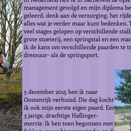
management gevolgd en mijn diploma beh
geleerd, denk aan de verzorging, het rij
alles wat je verder maar kunt bedenken. 
veel stages gelopen op verschillende stal
grote stoeterij, een springstal en een m
ik de kans om verschillende paarden te t
dressuur- als de springsport.
5 december 2015 ben ik naar
Oostenrijk verhuisd. Die dag kocht
ik ook mijn eerste eigen paard. Een
3 jarige, drachtige Haflinger-
merrie. Ik ben toen begonnen met
fokken, meer hierover vind u op de